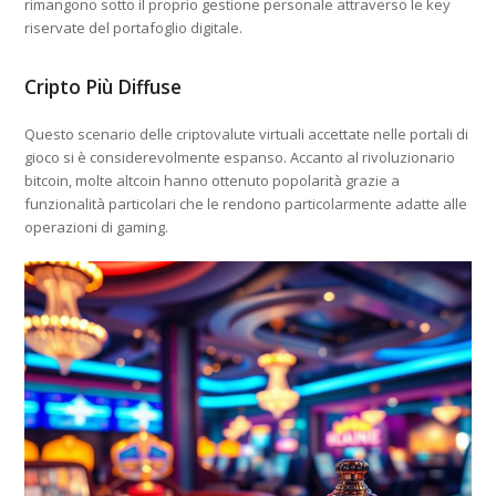
rimangono sotto il proprio gestione personale attraverso le key
riservate del portafoglio digitale.
Cripto Più Diffuse
Questo scenario delle criptovalute virtuali accettate nelle portali di
gioco si è considerevolmente espanso. Accanto al rivoluzionario
bitcoin, molte altcoin hanno ottenuto popolarità grazie a
funzionalità particolari che le rendono particolarmente adatte alle
operazioni di gaming.