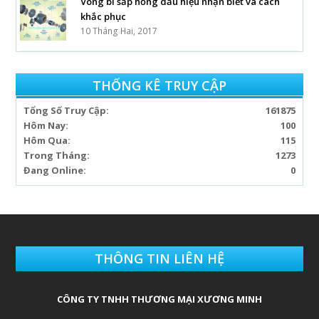
Vòng bi sắp hỏng dấu hiệu nhận biết và cách
khắc phục
10 Tháng Hai, 2017
THỐNG KÊ TRUY CẬP
Tổng Số Truy Cập:
161875
Hôm Nay:
100
Hôm Qua:
115
Trong Tháng:
1273
Đang Online:
0
THÔNG TIN LIÊN HỆ
CÔNG TY TNHH THƯƠNG MẠI XƯƠNG MINH