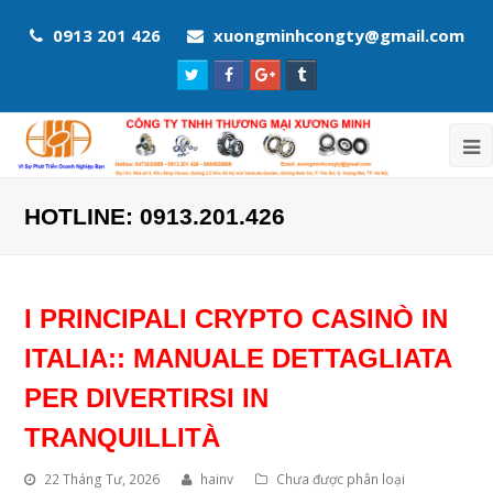
0913 201 426
xuongminhcongty@gmail.com
Twitter
Facebook
Google
Tumblr
Profile
Profile
Plus
Profile
Profile
HOTLINE: 0913.201.426
I PRINCIPALI CRYPTO CASINÒ IN
ITALIA:: MANUALE DETTAGLIATA
PER DIVERTIRSI IN
TRANQUILLITÀ
22 Tháng Tư, 2026
hainv
Chưa được phân loại