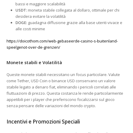
bassi e maggiore scalabilità
USDT:
moneta stabile collegata al dollaro, ottimale per chi
desidera evitare la volatilità
DOGE:
guadagna diffusione grazie alla base utenti vivace e
alle costi minime
https://doicothom.com/web-gebaseerde-casino-s-buitenland-
speelgenot-over-de-grenzen/
Monete stabili e Volatilità
Queste monete stabili necessitano un focus particolare. Valute
come Tether, USD Coin o binance USD conservano un valore
stabile legato a denaro fiat, eliminando i pericoli correlati alle
fluttuazioni di prezzo. Questa costanza le rende particolarmente
appetibili per i player che preferiscono focalizzarsi sul gioco
senza pensare delle variazioni del mondo crypto.
Incentivi e Promozioni Speciali