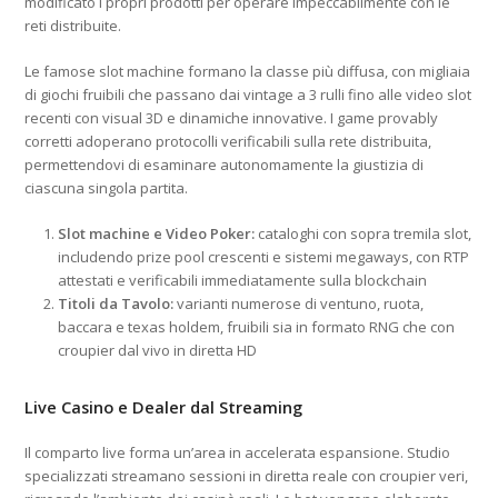
modificato i propri prodotti per operare impeccabilmente con le
reti distribuite.
Le famose slot machine formano la classe più diffusa, con migliaia
di giochi fruibili che passano dai vintage a 3 rulli fino alle video slot
recenti con visual 3D e dinamiche innovative. I game provably
corretti adoperano protocolli verificabili sulla rete distribuita,
permettendovi di esaminare autonomamente la giustizia di
ciascuna singola partita.
Slot machine e Video Poker:
cataloghi con sopra tremila slot,
includendo prize pool crescenti e sistemi megaways, con RTP
attestati e verificabili immediatamente sulla blockchain
Titoli da Tavolo:
varianti numerose di ventuno, ruota,
baccara e texas holdem, fruibili sia in formato RNG che con
croupier dal vivo in diretta HD
Live Casino e Dealer dal Streaming
Il comparto live forma un’area in accelerata espansione. Studio
specializzati streamano sessioni in diretta reale con croupier veri,