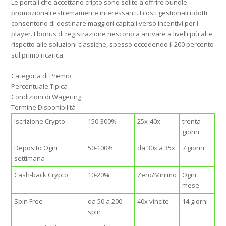
Le portali che accettano cripto sono solite a offrire bundle
promozionali estremamente interessanti. I costi gestionali ridotti
consentono di destinare maggiori capitali verso incentivi per i
player. I bonus di registrazione riescono a arrivare a livelli più alte
rispetto alle soluzioni classiche, spesso eccedendo il 200 percento
sul primo ricarica.
Categoria di Premio
Percentuale Tipica
Condizioni di Wagering
Termine Disponibilità
Iscrizione Crypto
150-300%
25x-40x
trenta
giorni
Deposito Ogni
50-100%
da 30x a 35x
7 giorni
settimana
Cash-back Crypto
10-20%
Zero/Minimo
Ogni
mese
Spin Free
da 50 a 200
40x vincite
14 giorni
spin