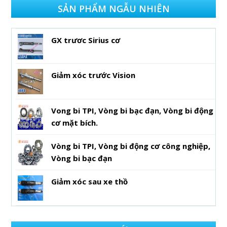
SẢN PHẨM NGẪU NHIÊN
GX trươc Sirius cơ
Giảm xóc trước Vision
Vong bi TPI, Vòng bi bạc đạn, Vòng bi động
cơ mặt bích.
Vòng bi TPI, Vòng bi động cơ công nghiệp,
Vòng bi bạc đạn
Giảm xóc sau xe thồ