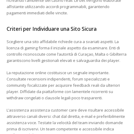
ricreando l’ambiente dei casinò reali. Le bet vengono elaborate
all’istante utilizzando accordi programmabili, garantendo
pagamenti immediati delle vincite.
Criteri per Individuare una Sito Sicura
Scegliere una sito affidabile richiede cura a svariati aspetti. La
licenza di gaming forma il iniziale aspetto da esaminare. Enti di
controllo riconosciute come l’autorità di Curaçao, Malta o Gibilterra
garantiscono livelli gestionali elevati e salvaguardia dei player.
La reputazione online costituisce un segnale importante.
Consultate recensioni indipendenti, forum specializzati e
community focalizzate per acquisire feedback reali da ulteriori
player. Diffidate da piattaforme con lamentele ricorrenti su
withdraw congelati o clausole legali poco trasparenti.
L’assistenza assistenza customer care deve risultare accessibile
attraverso canali diversi: chat dal diretta, e-mail e preferibilmente
assistenza voce. Testate la velocità del team inviando domande
prima di iscrivervi. Un team competente e accessibile indica