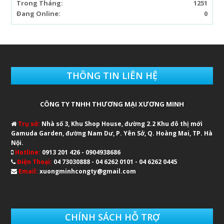
Trong Tháng:
1251
Đang Online:
0
THÔNG TIN LIÊN HỆ
CÔNG TY TNHH THƯƠNG MẠI XƯƠNG MINH
Trụ sở:
Nhà số 3, Khu Shop House, đường 2.2 Khu đô thị mới
Gamuda Garden, đường Nam Dư, P. Yên Sở, Q. Hoàng Mai, TP. Hà
Nội.
Hotline:
0913 201 426 - 0904938686
Điện Thoại:
04 73030888 - 04 6262 0101 - 04 6262 0445
Email:
xuongminhcongty@gmail.com
CHÍNH SÁCH HỖ TRỢ