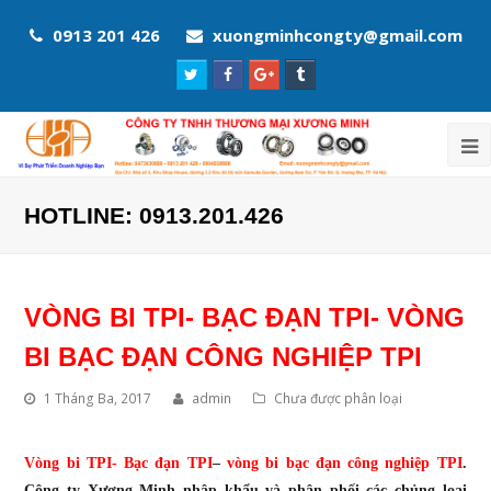
0913 201 426
xuongminhcongty@gmail.com
Twitter
Facebook
Google
Tumblr
Profile
Profile
Plus
Profile
Profile
HOTLINE: 0913.201.426
VÒNG BI TPI- BẠC ĐẠN TPI- VÒNG
BI BẠC ĐẠN CÔNG NGHIỆP TPI
1 Tháng Ba, 2017
admin
Chưa được phân loại
Vòng bi TPI- Bạc đạn TPI
–
vòng bi bạc đạn công nghiệp TPI
.
Công ty Xương Minh nhập khẩu và phân phối các chủng loại