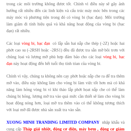
trong các môi trường không được tốt. Chính vì điều này sẽ gây ảnh
hưởng rất nhiều đến các linh kiện và cấu trúc máy móc bên trong các
máy móc và phương tiện trong đó có vòng bi (bạc đạn). Môi trường
làm giảm đi tính hiệu quả và khả năng hoạt động của vòng bi (bạc
đạn) rất nhiều.
Các loại
vòng bi, bạc đạn
có lắp sẵn hai nắp che thép (-2Z) hoặc hai
phớt cao su (-2RSH hoặc -2RS1) đều đã được tra sẵn mỡ bôi trơn với
chủng lọai và lượng mỡ phù hợp đảm bảo cho các loại
vòng bi, bạc
đạn
này hoạt động đến hết tuổi thọ tính tóan của vòng bi.
Chính vì vậy, chúng ta không nên cạy phớt hoặc nắp che ra để tra thêm
mỡ vào, điều này không làm cho vòng bi làm việc tốt hơn mà có khả
năng làm hỏng vòng bi vì khi tháo lắp phớt họat nắp che có thể làm
chúng bị hỏng, lượng mỡ tra vào quá mức cần thiết sẽ làm cho vòng bi
họat động nóng hơn, loại mỡ tra thêm vào có thể không tương thích
với loại mỡ đã được nhà sản xuất tra vào sẵn.
XUONG MINH TRANDING LIMITED COMPANY
nhập khẩu và
cung cấp
Tháp giải nhiệt
,
động cơ điện
,
máy bơm
,
động cơ giảm