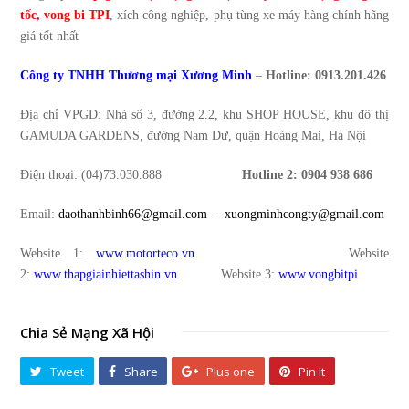
tốc
,
vong bi TPI
, xích công nghiệp, phụ tùng xe máy
hàng chính hãng
giá tốt nhất
Công ty TNHH Thương mại Xương Minh
–
Hotline: 0913.201.426
Địa chỉ VPGD: Nhà số 3, đường 2.2, khu SHOP HOUSE, khu đô thị
GAMUDA GARDENS, đường Nam Dư, quận Hoàng Mai, Hà Nội
Điện thoại: (04)73.030.888
Hotline 2:
0904 938 686
Email:
daothanhbinh66@gmail.com
–
xuongminhcongty@gmail.com
Website 1:
www.motorteco.vn
Website
2:
www.thapgiainhiettashin.vn
Website 3:
www.vongbitpi
Chia Sẻ Mạng Xã Hội
Tweet
Share
Plus one
Pin It