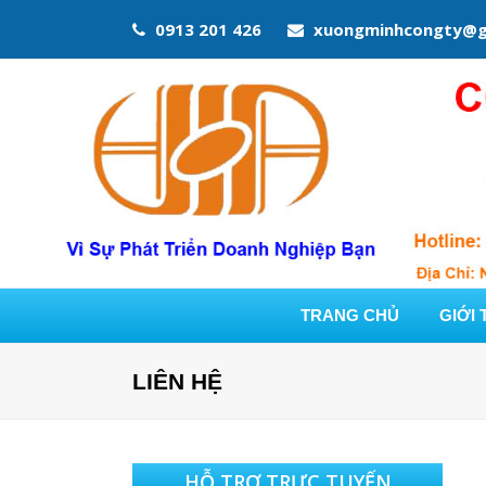
0913 201 426
xuongminhcongty@g
TRANG CHỦ
GIỚI 
LIÊN HỆ
HỖ TRỢ TRỰC TUYẾN