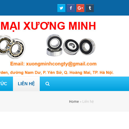
Twitter
Facebook
Google
Tumblr
Profile
Profile
Plus
Profile
Profile
TỨC
LIÊN HỆ
Home
»
Liên hệ