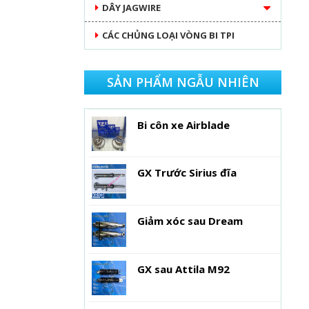
DÂY JAGWIRE
CÁC CHỦNG LOẠI VÒNG BI TPI
SẢN PHẨM NGẪU NHIÊN
Bi côn xe Airblade
GX Trước Sirius đĩa
Giảm xóc sau Dream
GX sau Attila M92