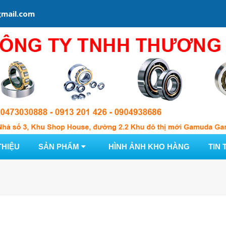
mail.com
THIỆU
SẢN PHẨM
HÌNH ẢNH KHO HÀNG
TIN 