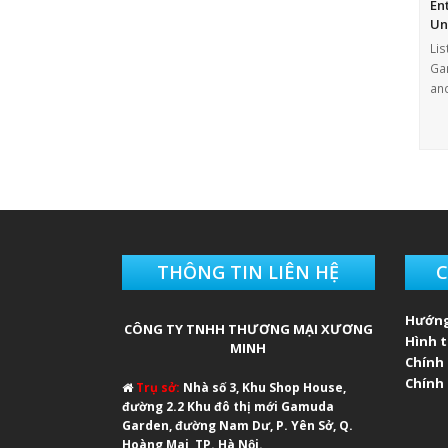
En
Un
Lis
Gam
an
THÔNG TIN LIÊN HỆ
C
Hướng
CÔNG TY TNHH THƯƠNG MẠI XƯƠNG
Hình 
MINH
Chính
Chính 
Trụ sở:
Nhà số 3, Khu Shop House,
đường 2.2 Khu đô thị mới Gamuda
Garden, đường Nam Dư, P. Yên Sở, Q.
Hoàng Mai, TP. Hà Nội.