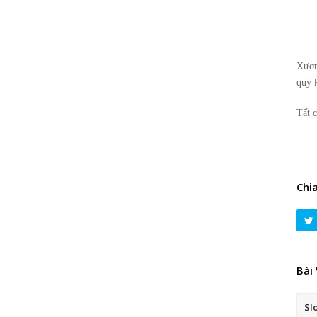
Xươn
quý 
Tất c
Chi
Bài
Sl