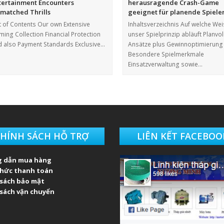
tertainment Encounters
herausragende Crash-Game
matched Thrills
geeignet für planende Spiele
t of Contents Our own Extensive
Inhaltsverzeichnis Auf welche We
ing Collection Financial Protection
unser Spielprinzip abläuft Planvol
d also Payment Standards Exclusive…
Ansätze plus Gewinnoptimierung
Besondere Spielmerkmale
Einsatzverwaltung sowie…
HÍNH SÁCH HỖ TRỢ
LIÊN KẾT FACEBOO
 dẫn mua hàng
thức thanh toán
 sách bảo mật
sách vận chuyển