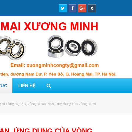
Twitter
Facebook
Google
Tumblr
Profile
Profile
Plus
Profile
Profile
TỨC
LIÊN HỆ
 bi công nghiệp, vòng bi bạc đạn, ứng dụng của vòng bi tpi
ĐẠN, ỨNG DỤNG CỦA VÒNG