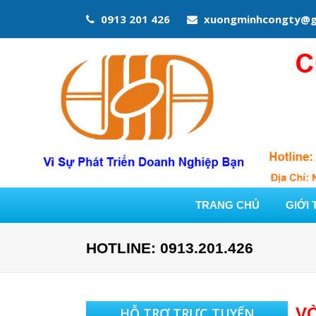
0913 201 426
xuongminhcongty@g
TRANG CHỦ
GIỚI 
HOTLINE: 0913.201.426
VÒ
HỖ TRỢ TRỰC TUYẾN