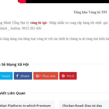
Tổng kho Vòng bi TPI
g Minh Tổng Đại lý
vòng bi tpi
– Nhập khẩu và cung cấp hàng tốt nhất- giá 
khách _ hotline: 0913 201 426
ả công dụng của từng loại vòng bi với các thiết bị chúng ta sẽ cùng tìm hiểu bà
a Sẻ Mạng Xã Hội
Tweet
Share
Plus one
Pin It
 Viết Liên Quan
otlair Platform: In which Premium
Chicken Road: Dies ist das