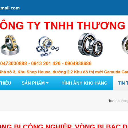
mail.com
THIỆU
SẢN PHẨM
HÌNH ẢNH KHO HÀNG
TIN 
Home
»
Vòng
NG BI CÔNG NGHIỆP, VÒNG BI BẠC 