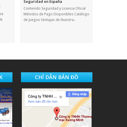
Seguridad en España
r
Contenido Seguridad y Licencia Oficial
ise
Métodos de Pago Disponibles Catálogo
le
de Juegos Ventajas de Nuestra…
K
CHỈ DẪN BẢN ĐỒ