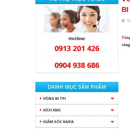
BI
1
Hotline:
Vòng
vòng
0913 201 426
0904 938 686
DANH MỤC SẢN PHẨM
VÒNG BI TPI
XÍCH KMC
GIẢM XÓC KAIFA