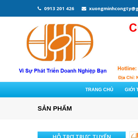
0913 201 426
xuongminhcongty@g
TRANG CHỦ
GIỚI 
SẢN PHẨM
HỖ TRỢ TRỰC TUYẾN