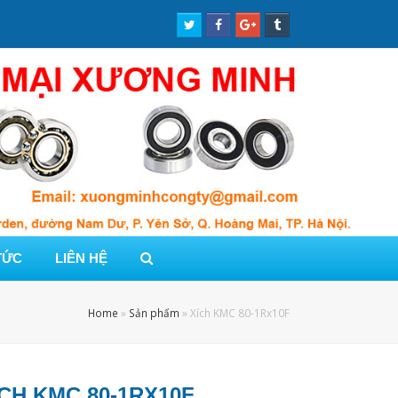
Twitter
Facebook
Google
Tumblr
Profile
Profile
Plus
Profile
Profile
TỨC
LIÊN HỆ
Home
»
Sản phẩm
»
Xích KMC 80-1Rx10F
ÍCH KMC 80-1RX10F