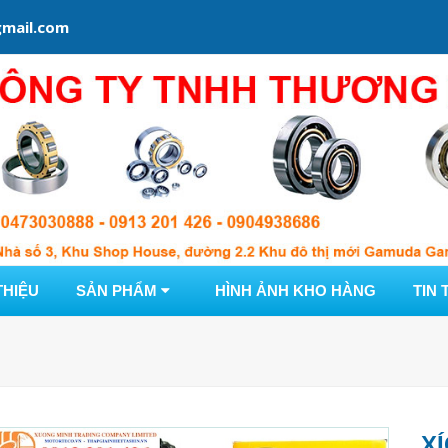
mail.com
THIỆU
SẢN PHẨM
HÌNH ẢNH KHO HÀNG
TIN 
X