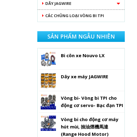
DÂY JAGWIRE
CÁC CHỦNG LOẠI VÒNG BI TPI
SẢN PHẨM NGẪU NHIÊN
Bi côn xe Nouvo LX
Dây xe máy JAGWIRE
Vòng bi- Vòng bi TPI cho
động cơ servo- Bạc đạn TPI
Vòng bi cho động cơ máy
hút mùi, 抽油煙機馬達
(Range Hood Motor)