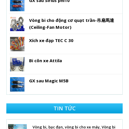
GX sau Sirius phi10
Vòng bi cho động cơ quạt trần-吊扇馬達
(Ceiling-Fan Motor)
Xích xe đạp TEC C 30
Bi côn xe Attila
GX sau Magic M5B
TIN TỨC
Vòng bi, bạc đạn, vòng bi cho xe máy, Vòng bi