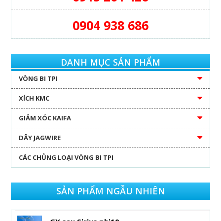
0904 938 686
DANH MỤC SẢN PHẨM
VÒNG BI TPI
XÍCH KMC
GIẢM XÓC KAIFA
DÂY JAGWIRE
CÁC CHỦNG LOẠI VÒNG BI TPI
SẢN PHẨM NGẪU NHIÊN