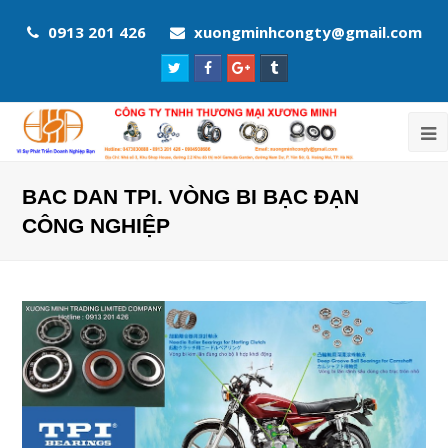
0913 201 426
xuongminhcongty@gmail.com
Twitter
Facebook
Google
Tumblr
Profile
Profile
Plus
Profile
Profile
BAC DAN TPI. VÒNG BI BẠC ĐẠN
CÔNG NGHIỆP