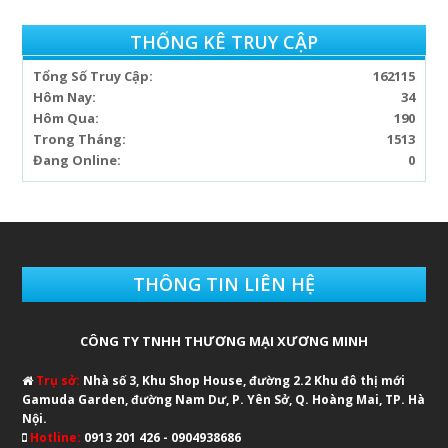
THỐNG KÊ TRUY CẬP
Tổng Số Truy Cập:
162115
Hôm Nay:
34
Hôm Qua:
190
Trong Tháng:
1513
Đang Online:
0
THÔNG TIN LIÊN HỆ
CÔNG TY TNHH THƯƠNG MẠI XƯƠNG MINH
Trụ sở:
Nhà số 3, Khu Shop House, đường 2.2 Khu đô thị mới
Gamuda Garden, đường Nam Dư, P. Yên Sở, Q. Hoàng Mai, TP. Hà
Nội.
Hotline:
0913 201 426 - 0904938686