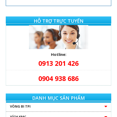
HỖ TRỢ TRỰC TUYẾN
Hotline:
0913 201 426
0904 938 686
DANH MỤC SẢN PHẨM
VÒNG BI TPI
XÍCH KMC