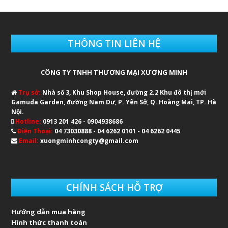
THÔNG TIN LIÊN HỆ
CÔNG TY TNHH THƯƠNG MẠI XƯƠNG MINH
Trụ sở:
Nhà số 3, Khu Shop House, đường 2.2 Khu đô thị mới
Gamuda Garden, đường Nam Dư, P. Yên Sở, Q. Hoàng Mai, TP. Hà
Nội.
Hotline:
0913 201 426 - 0904938686
Điện Thoại:
04 73030888 - 04 6262 0101 - 04 6262 0445
Email:
xuongminhcongty@gmail.com
CHÍNH SÁCH HỖ TRỢ
Hướng dẫn mua hàng
Hình thức thanh toán