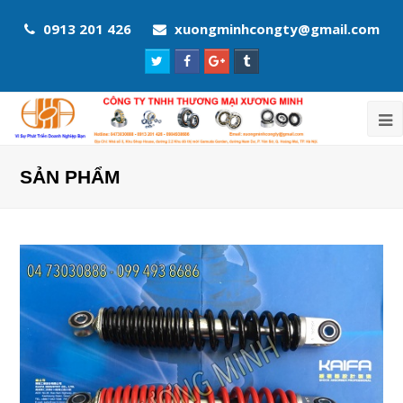
0913 201 426
xuongminhcongty@gmail.com
Twitter
Facebook
Google
Tumblr
Profile
Profile
Plus
Profile
Profile
SẢN PHẨM