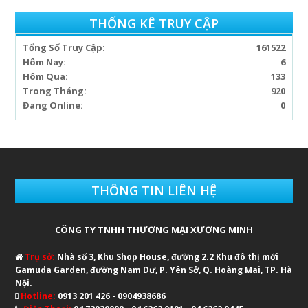
THỐNG KÊ TRUY CẬP
Tổng Số Truy Cập:
161522
Hôm Nay:
6
Hôm Qua:
133
Trong Tháng:
920
Đang Online:
0
THÔNG TIN LIÊN HỆ
CÔNG TY TNHH THƯƠNG MẠI XƯƠNG MINH
Trụ sở:
Nhà số 3, Khu Shop House, đường 2.2 Khu đô thị mới
Gamuda Garden, đường Nam Dư, P. Yên Sở, Q. Hoàng Mai, TP. Hà
Nội.
Hotline:
0913 201 426 - 0904938686