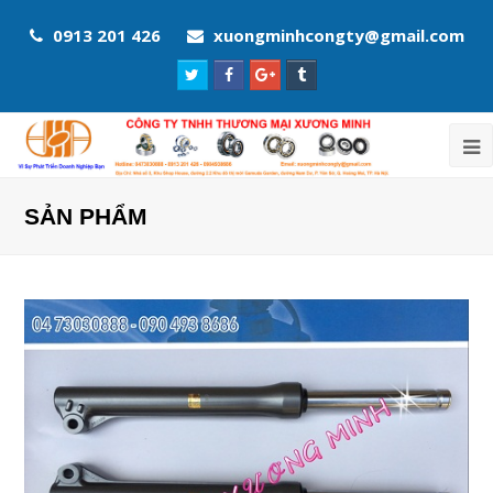
0913 201 426
xuongminhcongty@gmail.com
Twitter
Facebook
Google
Tumblr
Profile
Profile
Plus
Profile
Profile
SẢN PHẨM