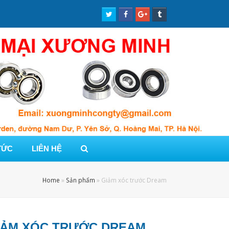
Twitter
Facebook
Google
Tumblr
Profile
Profile
Plus
Profile
Profile
TỨC
LIÊN HỆ
Home
»
Sản phẩm
»
Giảm xóc trước Dream
IẢM XÓC TRƯỚC DREAM