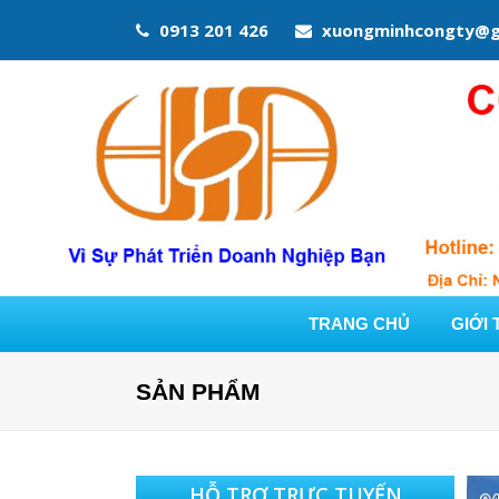
0913 201 426
xuongminhcongty@g
TRANG CHỦ
GIỚI 
SẢN PHẨM
HỖ TRỢ TRỰC TUYẾN