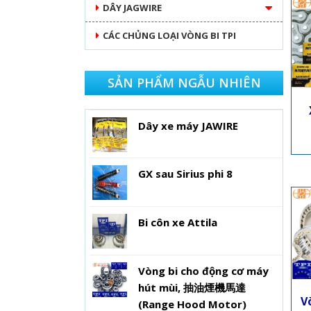
DÂY JAGWIRE
CÁC CHỦNG LOẠI VÒNG BI TPI
SẢN PHẨM NGẪU NHIÊN
Dây xe máy JAWIRE
GX sau Sirius phi 8
Bi côn xe Attila
Vòng bi cho động cơ máy
hút mùi, 抽油煙機馬達
V
(Range Hood Motor)