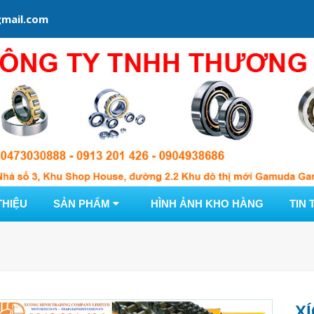
mail.com
THIỆU
SẢN PHẨM
HÌNH ẢNH KHO HÀNG
TIN 
X