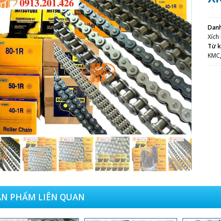
Dan
Xích
Từ 
KMC
ẢN PHẨM LIÊN QUAN