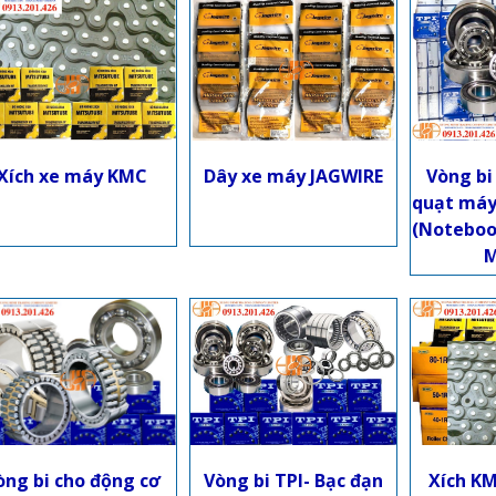
Xích xe máy KMC
Dây xe máy JAGWIRE
Vòng bi
quạt máy 
(Noteboo
M
Vòng bi TPI- Bạc đạn
Xích KM
òng bi cho động cơ