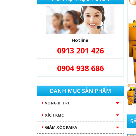
Hotline:
0913 201 426
0904 938 686
DANH MỤC SẢN PHẨM
VÒNG BI TPI
XÍCH KMC
S
GIẢM XÓC KAIFA