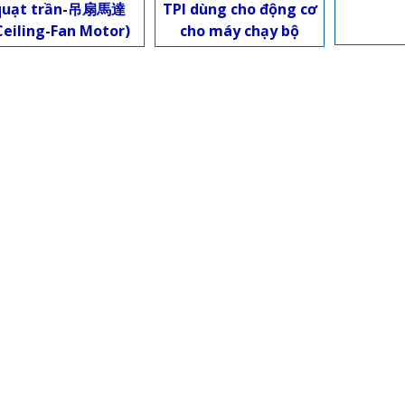
TPI dùng cho động cơ
quạt trần-吊扇馬達
cho máy chạy bộ
Ceiling-Fan Motor)