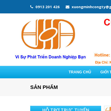
0913 201 426
xuongminhcongty@g
TRANG CHỦ
GIỚI 
SẢN PHẨM
HỖ TRỢ TRỰC TUYẾN