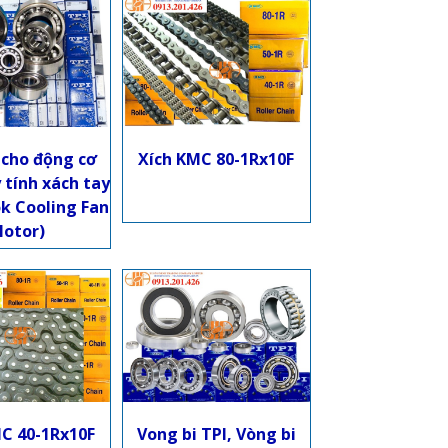
 cho động cơ
Xích KMC 80-1Rx10F
tính xách tay
k Cooling Fan
otor)
C 40-1Rx10F
Vong bi TPI, Vòng bi