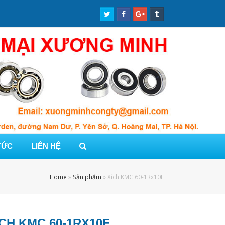
Twitter
Facebook
Google
Tumblr
Profile
Profile
Plus
Profile
Profile
TỨC
LIÊN HỆ
Home
»
Sản phẩm
»
Xích KMC 60-1Rx10F
ÍCH KMC 60-1RX10F