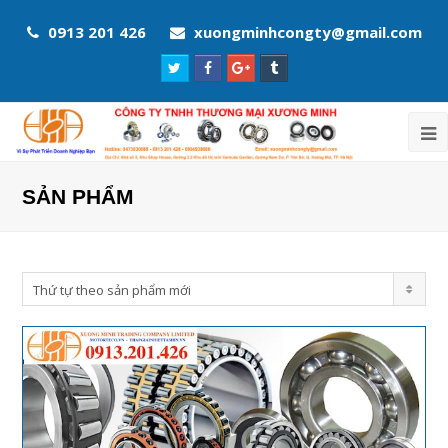
0913 201 426
xuongminhcongty@gmail.com
Twitter
Facebook
Google
Tumblr
Profile
Profile
Plus
Profile
Profile
SẢN PHẨM
Thứ tự theo sản phẩm mới