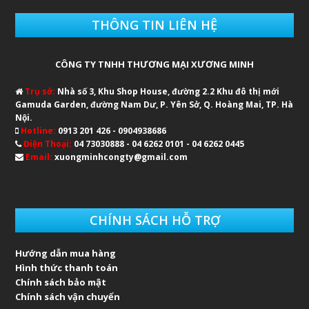
THÔNG TIN LIÊN HỆ
CÔNG TY TNHH THƯƠNG MẠI XƯƠNG MINH
Trụ sở:
Nhà số 3, Khu Shop House, đường 2.2 Khu đô thị mới
Gamuda Garden, đường Nam Dư, P. Yên Sở, Q. Hoàng Mai, TP. Hà
Nội.
Hotline:
0913 201 426 - 0904938686
Điện Thoại:
04 73030888 - 04 6262 0101 - 04 6262 0445
Email:
xuongminhcongty@gmail.com
CHÍNH SÁCH HỖ TRỢ
Hướng dẫn mua hàng
Hình thức thanh toán
Chính sách bảo mật
Chính sách vận chuyển