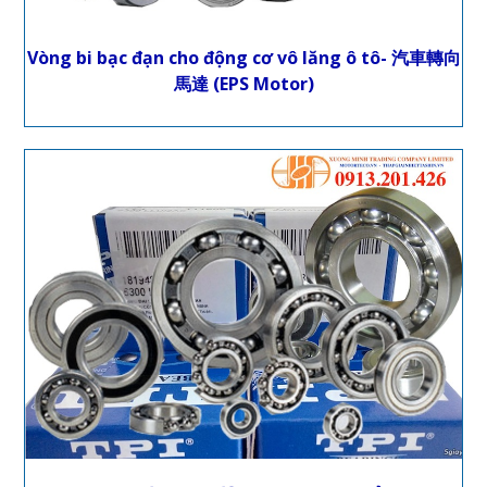
Vòng bi bạc đạn cho động cơ vô lăng ô tô- 汽車轉向
馬達 (EPS Motor)