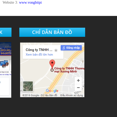
Website 3:
www.vongbitpi
K
CHỈ DẪN BẢN ĐỒ