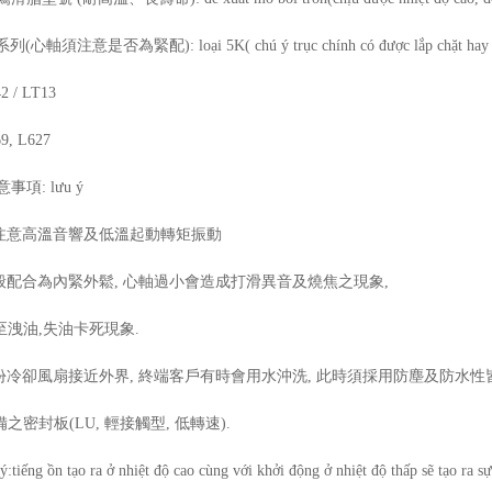
列(心軸須注意是否為緊配): loại 5K( chú ý trục chính có được lắp chặt hay 
2 / LT13
9, L627
意事項: lưu ý
注意高溫音響及低溫起動轉矩振動
般配合為內緊外鬆, 心軸過小會造成打滑異音及燒焦之現象,
至洩油,失油卡死現象.
份冷卻風扇接近外界, 終端客戶有時會用水沖洗, 此時須採用防塵及防水性
之密封板(LU, 輕接觸型, 低轉速).
ý:tiếng ồn tạo ra ở nhiệt độ cao cùng với khởi động ở nhiệt độ thấp sẽ tạo ra 