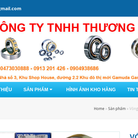
mail.com
THIỆU
SẢN PHẨM
HÌNH ẢNH KHO HÀNG
TIN 
Home
»
Sản phẩm
»
Vòng
V