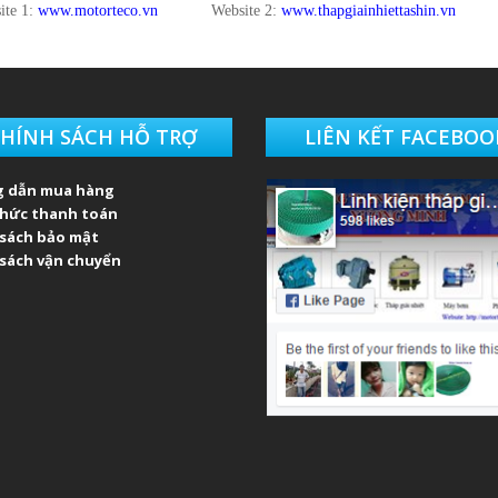
ite 1:
www.motorteco.vn
Website 2:
www.thapgiainhiettashin.vn
HÍNH SÁCH HỖ TRỢ
LIÊN KẾT FACEBOO
 dẫn mua hàng
thức thanh toán
 sách bảo mật
sách vận chuyển