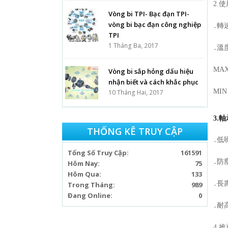
2.使用
Vòng bi TPI- Bạc đạn TPI-
vòng bi bạc đạn công nghiệp
․轉速:
TPI
1 Tháng Ba, 2017
․溫
MAX
Vòng bi sắp hỏng dấu hiệu
nhận biết và cách khắc phục
MIN 
10 Tháng Hai, 2017
3.
THỐNG KÊ TRUY CẬP
․低噪音
Tổng Số Truy Cập:
161591
․防塵性
Hôm Nay:
75
Hôm Qua:
133
․長壽
Trong Tháng:
989
Đang Online:
0
․耐高溫
4.推薦