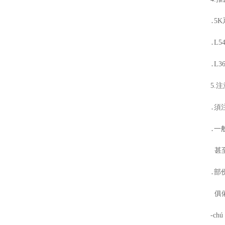
․5K系
․L54
․L36
5.注
․須
․一
甚
․部
俱備
-chú 