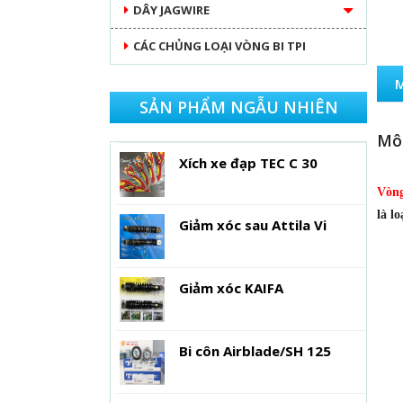
DÂY JAGWIRE
CÁC CHỦNG LOẠI VÒNG BI TPI
SẢN PHẨM NGẪU NHIÊN
Mô 
Xích xe đạp TEC C 30
Vòng
là l
Giảm xóc sau Attila Vi
Giảm xóc KAIFA
Bi côn Airblade/SH 125