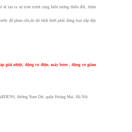
ỏ sẽ tạo ra sự trơn trượt cùng hiện tượng thiêu đốt, thậm
nước để phun rửa,do đó nhất thiết phải dùng loại nắp đậy
áp giải nhiệt
,
động cơ điện
,
máy bơm
,
động cơ giảm
ARDENS, đường Nam Dư, quận Hoàng Mai, Hà Nội