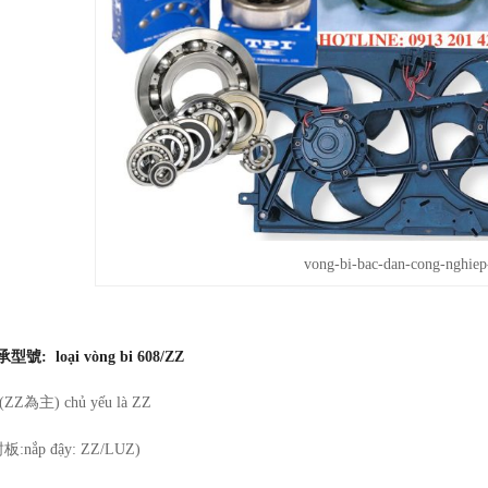
vong-bi-bac-dan-cong-nghiep
承型號: loại vòng bi 608/ZZ
(ZZ為主) chủ yếu là ZZ
板:nắp đậy: ZZ/LUZ)