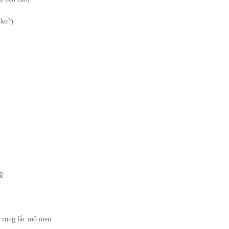
ko?)
皆
sự rung lắc mô men