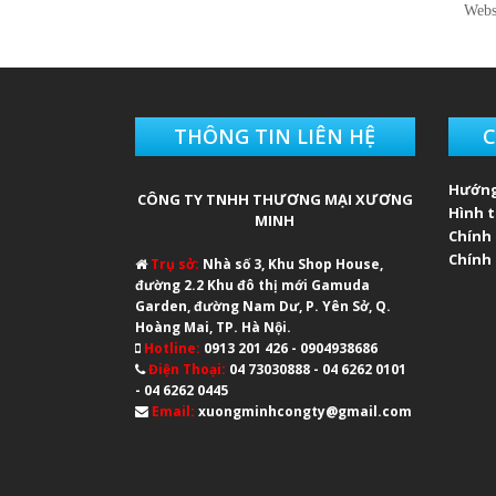
Webs
THÔNG TIN LIÊN HỆ
C
Hướng
CÔNG TY TNHH THƯƠNG MẠI XƯƠNG
Hình 
MINH
Chính
Chính 
Trụ sở:
Nhà số 3, Khu Shop House,
đường 2.2 Khu đô thị mới Gamuda
Garden, đường Nam Dư, P. Yên Sở, Q.
Hoàng Mai, TP. Hà Nội.
Hotline:
0913 201 426 - 0904938686
Điện Thoại:
04 73030888 - 04 6262 0101
- 04 6262 0445
Email:
xuongminhcongty@gmail.com