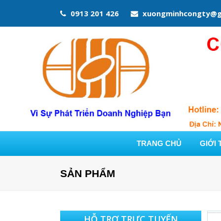
0913 201 426
xuongminhcongty@g
TRANG CHỦ
GIỚI 
SẢN PHẨM
HỖ TRỢ TRỰC TUYẾN