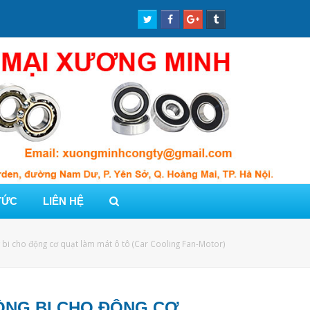
Twitter
Facebook
Google
Tumblr
Profile
Profile
Plus
Profile
Profile
TỨC
LIÊN HỆ
 bi cho động cơ quạt làm mát ô tô (Car Cooling Fan-Motor)
ÒNG BI CHO ĐỘNG CƠ