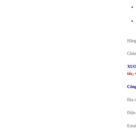
Hãng
Chủn
XUO
tốc
,
Côn
Địa 
Điện
Emai