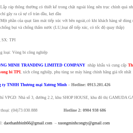
Lắp ráp thông thường có thiết kế trong chặt ngoài lỏng nên trục chính quá nh
chí gây ra cả sự cố tràn dầu, kẹt dầu
Một phần của quạt làm mát tiếp xúc với bên ngoài,có khi khách hàng sẽ dùng 
chống bụi và chống thấm nước (LU,loại dễ tiếp xúc, có tốc độ quay thấp)
 SX: TPI
g loại: Vòng bi công nghiệp
NG MINH TRANDING LIMITED COMPANY
nhập khẩu và cung cấp
Th
 vong bi TPI
, xích công nghiệp, phụ tùng xe máy
hàng chính hãng giá tốt nhất
g ty TNHH Thương mại Xương Minh
–
Hotline: 0913.201.426
chỉ VPGD: Nhà số 3, đường 2.2, khu SHOP HOUSE, khu đô thị GAMUDA G
 thoại: (04)73.030.888
Hotline 2:
0904 938 686
l:
daothanhbinh66@gmail.com
–
xuongminhcongty@gmail.com