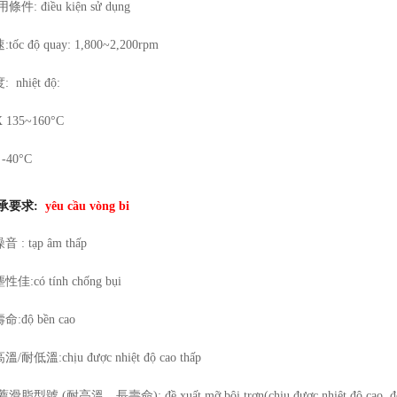
條件: điều kiện sử dụng
tốc độ quay: 1,800~2,200rpm
度:
nhiệt độ:
 135~160°C
-40°C
軸承要求:
yêu cầu vòng bi
 : tạp âm thấp
佳:có tính chống bụi
命:độ bền cao
/耐低溫:chịu được nhiệt độ cao thấp
滑脂型號 (耐高溫、長壽命): đề xuất mỡ bôi trơn(chịu được nhiệt độ cao, độ