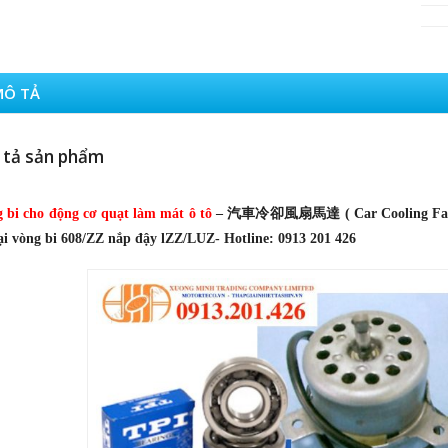
MÔ TẢ
tả sản phẩm
 bi cho động cơ quạt làm mát ô tô
–
汽車冷卻風扇馬達 (
Car Cooling F
oại vòng bi 608/ZZ nắp đậy lZZ/LUZ- Hotline: 0913 201 426