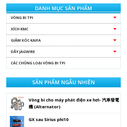
DANH MỤC SẢN PHẨM
VÒNG BI TPI
XÍCH KMC
GIẢM XÓC KAIFA
DÂY JAGWIRE
CÁC CHỦNG LOẠI VÒNG BI TPI
SẢN PHẨM NGẪU NHIÊN
Vòng bi cho máy phát điện xe hơi- 汽車發電
機 (Alternator)
GX sau Sirius phi10