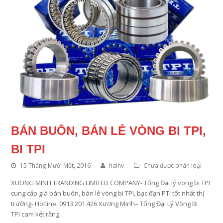
BÁN BUÔN, BÁN LẺ VÒNG BI TPI,
BI TPI
15 Tháng Mười Một, 2016
hainv
Chưa được phân loại
XUONG MINH TRANDING LIMITED COMPANY- Tổng Đại lý vong bi TPI
cung cấp giá bán buôn, bán lẻ vòng bi TPI, bạc đạn PTI tốt nhất thị
trường- Hotline: 0913.201.426 Xương Minh– Tổng Đại Lý Vòng Bi
TPI cam kết rằng…