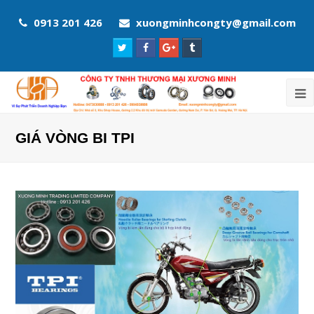
0913 201 426
xuongminhcongty@gmail.com
Twitter
Facebook
Google
Tumblr
Profile
Profile
Plus
Profile
Profile
GIÁ VÒNG BI TPI