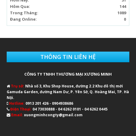
Hôm Nay:
31
Hôm Qua:
144
Trong Tháng:
1089
Đang Online:
0
THÔNG TIN LIÊN HỆ
CÔNG TY TNHH THƯƠNG MẠI XƯƠNG MINH
Trụ sở:
Nhà số 3, Khu Shop House, đường 2.2 Khu đô thị mới
Gamuda Garden, đường Nam Dư, P. Yên Sở, Q. Hoàng Mai, TP. Hà
Nội.
Hotline:
0913 201 426 - 0904938686
Điện Thoại:
04 73030888 - 04 6262 0101 - 04 6262 0445
Email:
xuongminhcongty@gmail.com