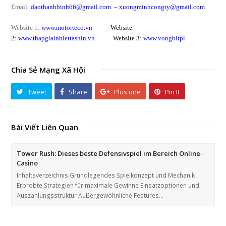
Email:
daothanhbinh66@gmail.com
–
xuongminhcongty@gmail.com
Website 1:
www.motorteco.vn
Website
2
:
www.thapgiainhiettashin.vn
Website 3
:
www.vongbitpi
Chia Sẻ Mạng Xã Hội
Tweet
Share
Plus one
Pin It
Bài Viết Liên Quan
Tower Rush: Dieses beste Defensivspiel im Bereich Online-
Casino
Inhaltsverzeichnis Grundlegendes Spielkonzept und Mechanik
Erprobte Strategien für maximale Gewinne Einsatzoptionen und
Auszahlungsstruktur Außergewöhnliche Features…