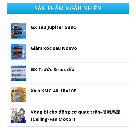
SẢN PHẨM NGẪU NHIÊN
GX sau Jupiter 5B9C
Giảm xóc sau Nouvo
GX Trước Sirius đĩa
Xích KMC 40-1Rx10F
Vòng bi cho động cơ quạt trần-吊扇馬達
(Ceiling-Fan Motor)