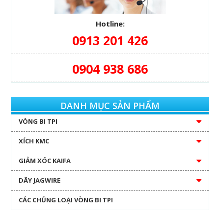
Hotline:
0913 201 426
0904 938 686
DANH MỤC SẢN PHẨM
VÒNG BI TPI
XÍCH KMC
GIẢM XÓC KAIFA
DÂY JAGWIRE
CÁC CHỦNG LOẠI VÒNG BI TPI