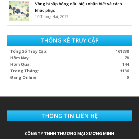
Vòng bi sắp hỏng dấu hiệu nhận biết và cách
khắc phục
10 Tháng Hai, 2017
THỐNG KÊ TRUY CẬP
Tổng Số Truy Cập:
161738
Hôm Nay:
78
Hôm Qua:
144
Trong Tháng:
1136
Đang Online:
0
THÔNG TIN LIÊN HỆ
CÔNG TY TNHH THƯƠNG MẠI XƯƠNG MINH