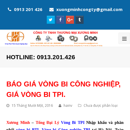
0913 201 426
xuongminhcongty@gmail.com
Twitter
Facebook
Google
Tumblr
Profile
Profile
Plus
Profile
Profile
HOTLINE: 0913.201.426
BÁO GIÁ VÒNG BI CÔNG NGHIỆP,
GIÁ VÒNG BI TPI.
15 Tháng Mười Một, 2016
hainv
Chưa được phân loại
Xương Minh
–
Tổng Đại Lý
Vòng Bi TPI
Nhập khẩu và phân
phối
vòng bi PTI,
Vòng bi Công nghiệp TPI
tại Hà Nội, Toàn