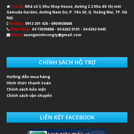
Trụ sở:
Nhà số 3, Khu Shop House, đường 2.2 Khu đô thị mới
Gamuda Garden, đường Nam Dư, P. Yên Sở, Q. Hoàng Mai, TP. Hà
Nội.
Hotline:
0913 201 426 - 0904938686
Điện Thoại:
04 73030888 - 04 6262 0101 - 04 6262 0445
Email:
xuongminhcongty@gmail.com
CHÍNH SÁCH HỖ TRỢ
Hướng dẫn mua hàng
Hình thức thanh toán
Chính sách bảo mật
Chính sách vận chuyển
LIÊN KẾT FACEBOOK