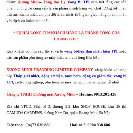
châm:
Xương Minh
–
Tổng Đại Lý
Vòng Bi TPI
cam kết rằng các sản
phẩm chúng tôi cung cấp là sản phẩm chính hãng với chất lượng tốt nhất,
thủ tục nhanh nhất, chi phí tiết kiệm nhất, thời gian giao hàng nhanh nhất,
với dịch vụ hoàn hảo nhất
“ SỰ HÀI LÒNG CỦA KHÁCH HÀNG LÀ THÀNH CÔNG CỦA
CHÚNG TÔI ”.
Quý khách có nhu cầu lấy sỉ và lẻ
vòng bi-Bạc đạn nhãn hiệu TPI
hoặc
các sản phẩm phụ tùng xe máy khác xin vui lòng liên hệ :
XUONG MINH TRANDING LIMITED COMPANY
nhập khẩu và cung
cấp
Tháp giải nhiệt
,
động cơ điện
,
máy bơm
,
động cơ giảm tốc
,
vong bi
TPI
,
xích công nghiệp, phụ tùng xe máy
hàng chính hãng giá tốt nhất
Công ty TNHH Thương mại Xương Minh
–
Hotline: 0913.201.426
Địa chỉ VPGD: Nhà số 3, đường 2.2, khu SHOP HOUSE, khu đô thị
GAMUDA GARDENS, đường Nam Dư, quận Hoàng Mai, Hà Nội
Điện thoại: (04)73.030.888
Hotline 2:
0904 938 686