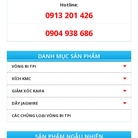
Hotline:
0913 201 426
0904 938 686
DANH MỤC SẢN PHẨM
VÒNG BI TPI
XÍCH KMC
GIẢM XÓC KAIFA
DÂY JAGWIRE
CÁC CHỦNG LOẠI VÒNG BI TPI
SẢN PHẨM NGẪU NHIÊN