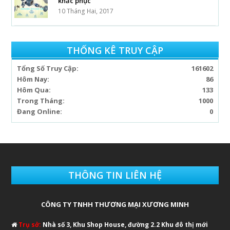
khắc phục
10 Tháng Hai, 2017
THỐNG KÊ TRUY CẬP
Tổng Số Truy Cập:
161602
Hôm Nay:
86
Hôm Qua:
133
Trong Tháng:
1000
Đang Online:
0
THÔNG TIN LIÊN HỆ
CÔNG TY TNHH THƯƠNG MẠI XƯƠNG MINH
Trụ sở:
Nhà số 3, Khu Shop House, đường 2.2 Khu đô thị mới