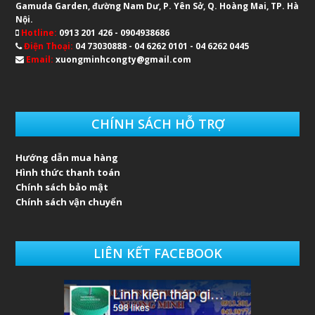
Gamuda Garden, đường Nam Dư, P. Yên Sở, Q. Hoàng Mai, TP. Hà
Nội.
Hotline:
0913 201 426 - 0904938686
Điện Thoại:
04 73030888 - 04 6262 0101 - 04 6262 0445
Email:
xuongminhcongty@gmail.com
CHÍNH SÁCH HỖ TRỢ
Hướng dẫn mua hàng
Hình thức thanh toán
Chính sách bảo mật
Chính sách vận chuyển
LIÊN KẾT FACEBOOK