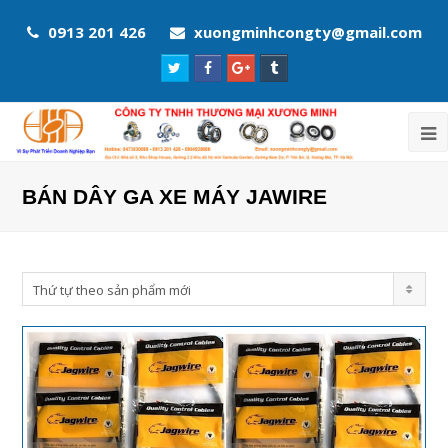
0913 201 426
xuongminhcongty@gmail.com
Twitter
Facebook
Google
Tumblr
Profile
Profile
Plus
Profile
Profile
BÁN DÂY GA XE MÁY JAWIRE
Thứ tự theo sản phẩm mới