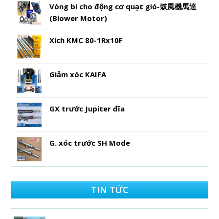
Vòng bi cho động cơ quạt gió-鼓風機馬達
(Blower Motor)
Xích KMC 80-1Rx10F
Giảm xóc KAIFA
GX trước Jupiter đĩa
G. xóc trước SH Mode
TIN TỨC