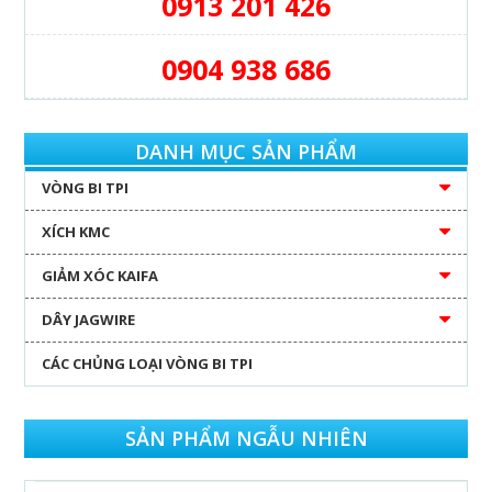
0913 201 426
0904 938 686
DANH MỤC SẢN PHẨM
VÒNG BI TPI
XÍCH KMC
GIẢM XÓC KAIFA
DÂY JAGWIRE
CÁC CHỦNG LOẠI VÒNG BI TPI
SẢN PHẨM NGẪU NHIÊN