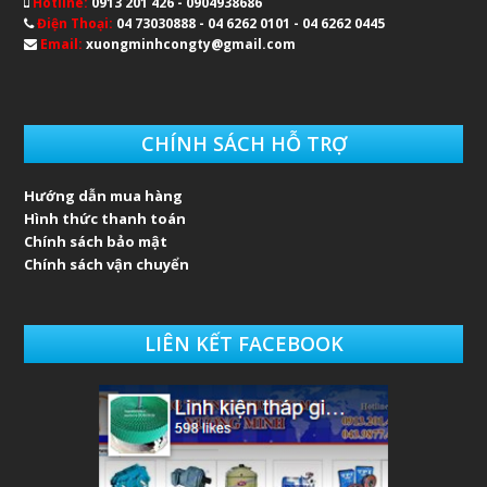
Hotline:
0913 201 426 - 0904938686
Điện Thoại:
04 73030888 - 04 6262 0101 - 04 6262 0445
Email:
xuongminhcongty@gmail.com
CHÍNH SÁCH HỖ TRỢ
Hướng dẫn mua hàng
Hình thức thanh toán
Chính sách bảo mật
Chính sách vận chuyển
LIÊN KẾT FACEBOOK