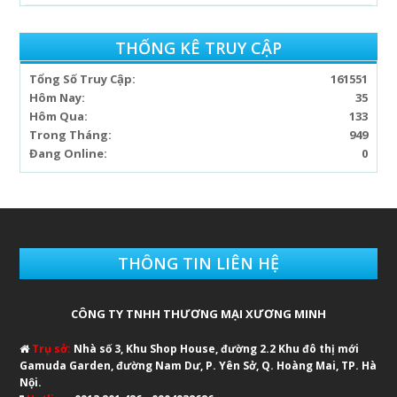
THỐNG KÊ TRUY CẬP
Tổng Số Truy Cập:
161551
Hôm Nay:
35
Hôm Qua:
133
Trong Tháng:
949
Đang Online:
0
THÔNG TIN LIÊN HỆ
CÔNG TY TNHH THƯƠNG MẠI XƯƠNG MINH
Trụ sở:
Nhà số 3, Khu Shop House, đường 2.2 Khu đô thị mới
Gamuda Garden, đường Nam Dư, P. Yên Sở, Q. Hoàng Mai, TP. Hà
Nội.