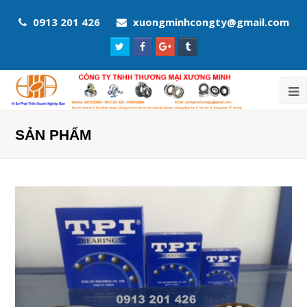
0913 201 426
xuongminhcongty@gmail.com
Twitter
Facebook
Google
Tumblr
Profile
Profile
Plus
Profile
Profile
SẢN PHẨM