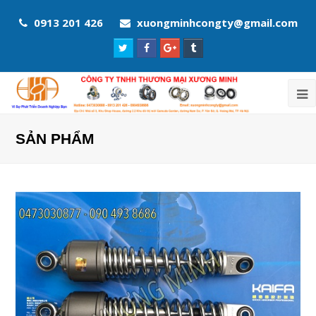
0913 201 426
xuongminhcongty@gmail.com
Twitter
Facebook
Google
Tumblr
Profile
Profile
Plus
Profile
Profile
SẢN PHẨM