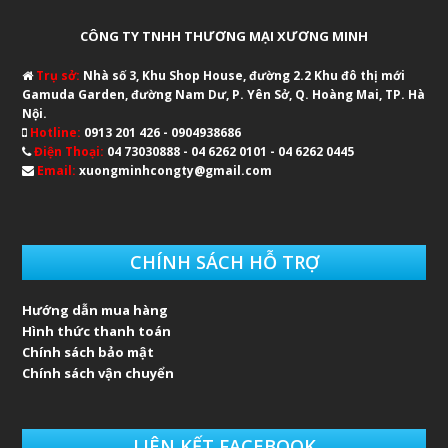
CÔNG TY TNHH THƯƠNG MẠI XƯƠNG MINH
Trụ sở:
Nhà số 3, Khu Shop House, đường 2.2 Khu đô thị mới
Gamuda Garden, đường Nam Dư, P. Yên Sở, Q. Hoàng Mai, TP. Hà
Nội.
Hotline:
0913 201 426 - 0904938686
Điện Thoại:
04 73030888 - 04 6262 0101 - 04 6262 0445
Email:
xuongminhcongty@gmail.com
CHÍNH SÁCH HỖ TRỢ
Hướng dẫn mua hàng
Hình thức thanh toán
Chính sách bảo mật
Chính sách vận chuyển
LIÊN KẾT FACEBOOK