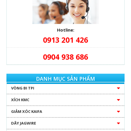
Hotline:
0913 201 426
0904 938 686
DANH MỤC SẢN PHẨM
VÒNG BI TPI
XÍCH KMC
GIẢM XÓC KAIFA
DÂY JAGWIRE