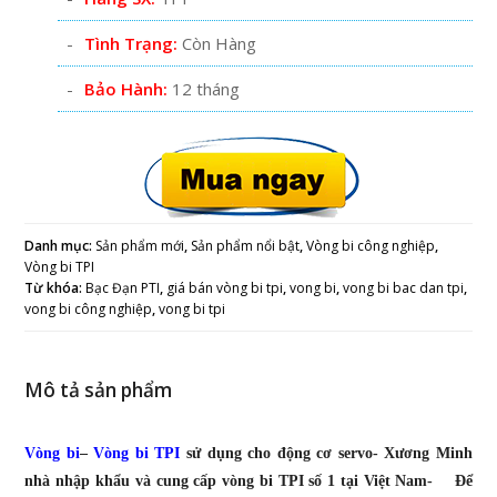
Tình Trạng:
Còn Hàng
Bảo Hành:
12 tháng
Danh mục:
Sản phẩm mới
,
Sản phẩm nổi bật
,
Vòng bi công nghiệp
,
Vòng bi TPI
Từ khóa:
Bạc Đạn PTI
,
giá bán vòng bi tpi
,
vong bi
,
vong bi bac dan tpi
,
vong bi công nghiệp
,
vong bi tpi
Mô tả sản phẩm
Vòng bi
–
Vòng bi TPI
sử dụng cho động cơ servo- Xương Minh
nhà nhập khẩu và cung cấp vòng bi TPI số 1 tại Việt Nam- Để