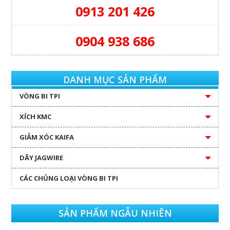
0913 201 426
0904 938 686
DANH MỤC SẢN PHẨM
VÒNG BI TPI
XÍCH KMC
GIẢM XÓC KAIFA
DÂY JAGWIRE
CÁC CHỦNG LOẠI VÒNG BI TPI
SẢN PHẨM NGẪU NHIÊN