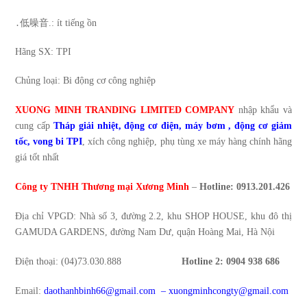
․低噪音.: ít tiếng ồn
Hãng SX: TPI
Chủng loại: Bi động cơ công nghiệp
XUONG MINH TRANDING LIMITED COMPANY
nhập khẩu và
cung cấp
Tháp giải nhiệt,
động cơ điện
,
máy bơm
, động cơ giảm
tốc, vong bi TPI
, xích công nghiệp, phụ tùng xe máy
hàng chính hãng
giá tốt nhất
Công ty TNHH Thương mại Xương Minh
–
Hotline: 0913.201.426
Địa chỉ VPGD: Nhà số 3, đường 2.2, khu SHOP HOUSE, khu đô thị
GAMUDA GARDENS, đường Nam Dư, quận Hoàng Mai, Hà Nội
Điện thoại: (04)73.030.888
Hotline 2:
0904 938 686
Email:
daothanhbinh66@gmail.com
–
xuongminhcongty@gmail.com