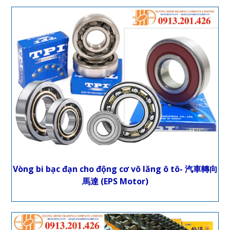
Vòng bi bạc đạn cho động cơ vô lăng ô tô- 汽車轉向
馬達 (EPS Motor)