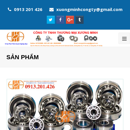
0913 201 426
xuongminhcongty@gmail.com
Twitter
Facebook
Google
Tumblr
Profile
Profile
Plus
Profile
Profile
SẢN PHẨM