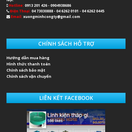
Hotline:
0913 201 426 - 0904938686
Điện Thoại:
04 73030888 - 04 6262 0101 - 04 6262 0445
Email:
xuongminhcongty@gmail.com
CHÍNH SÁCH HỖ TRỢ
Hướng dẫn mua hàng
Hình thức thanh toán
Chính sách bảo mật
Chính sách vận chuyển
LIÊN KẾT FACEBOOK