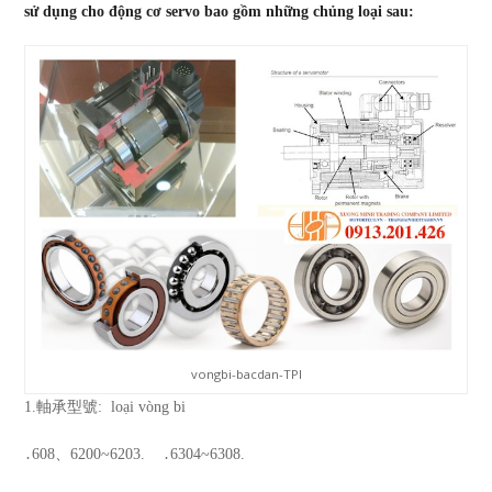
sử dụng cho động cơ servo bao gồm những chủng loại sau:
vongbi-bacdan-TPI
1
.軸承型號:
loại vòng bi
․608、6200~6203.
․6304~6308.