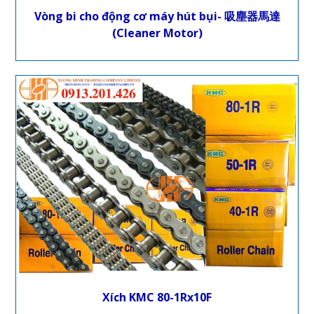
Vòng bi cho động cơ máy hút bụi- 吸塵器馬達
(Cleaner Motor)
Xích KMC 80-1Rx10F