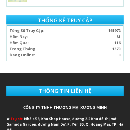
THỐNG KÊ TRUY CẬP
Tổng Số Truy Cập:
161972
Hôm Nay:
81
Hôm Qua:
116
Trong Tháng:
1370
Đang Online:
0
THÔNG TIN LIÊN HỆ
CÔNG TY TNHH THƯƠNG MẠI XƯƠNG MINH
Trụ sở:
Nhà số 3, Khu Shop House, đường 2.2 Khu đô thị mới
Gamuda Garden, đường Nam Dư, P. Yên Sở, Q. Hoàng Mai, TP. Hà
Nội.