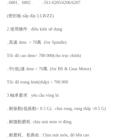
․6801、6802 .
․5S1-6205/6206/6207.
(密封板:nắp đậy LLB/ZZ).
2.使用條件 : điều kiện sử dụng
․高速 dmn
> 70萬
(for Spindle).
Tốc độ cao dmn> 700.000(cho trục chính)
․中(低)速 dmn < 70萬
(for BS & Gear-Motor).
Tốc độ trung bình(thấp) < 700.000
3.軸承要求:
yêu cầu vòng bi
․耐振動(低振動< 0.5 G).: chịu rung, rung thấp <0.5 G)
․耐微動磨耗: chịu mài mòn vi động
․耐磨耗、長壽命.: Chịu mài mòn, độ bền cao