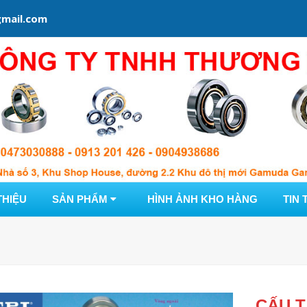
mail.com
THIỆU
SẢN PHẨM
HÌNH ẢNH KHO HÀNG
TIN 
CẤU T