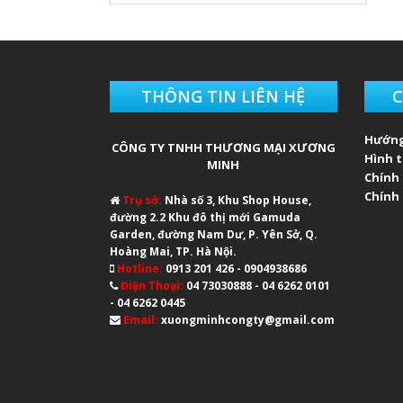
THÔNG TIN LIÊN HỆ
C
Hướng
CÔNG TY TNHH THƯƠNG MẠI XƯƠNG
Hình 
MINH
Chính
Chính 
Trụ sở:
Nhà số 3, Khu Shop House,
đường 2.2 Khu đô thị mới Gamuda
Garden, đường Nam Dư, P. Yên Sở, Q.
Hoàng Mai, TP. Hà Nội.
Hotline:
0913 201 426 - 0904938686
Điện Thoại:
04 73030888 - 04 6262 0101
- 04 6262 0445
Email:
xuongminhcongty@gmail.com