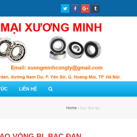
Twitter
Facebook
Google
Tumblr
Profile
Profile
Plus
Profile
Profile
TỨC
LIÊN HỆ
Home
»
bạc đạn tpi
ẠO VÒNG BI, BẠC ĐẠN,