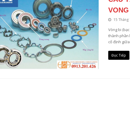
VONG 
15 Tháng 
Vòng bi (bạc
thành phần l
cố định giữa
Đọc Tiếp