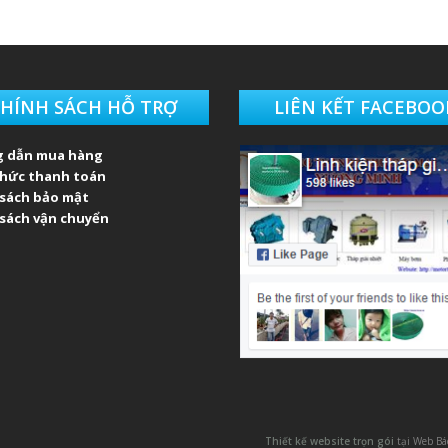
HÍNH SÁCH HỖ TRỢ
LIÊN KẾT FACEBOO
 dẫn mua hàng
thức thanh toán
 sách bảo mật
sách vận chuyển
Thiết kế website trọn gói
tại Web B