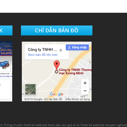
K
CHỈ DẪN BẢN ĐỒ
ách Thắng chuyên
thiết kế website theo yêu cầu giá rẻ
và
Thiet ke website chuyen nghiep