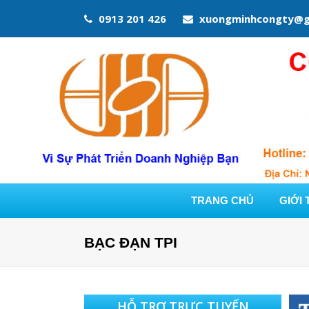
0913 201 426
xuongminhcongty@g
TRANG CHỦ
GIỚI 
BẠC ĐẠN TPI
HỖ TRỢ TRỰC TUYẾN