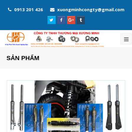
0913 201 426
xuongminhcongty@gmail.com
Twitter
Facebook
Google
Tumblr
Profile
Profile
Plus
Profile
Profile
SẢN PHẨM