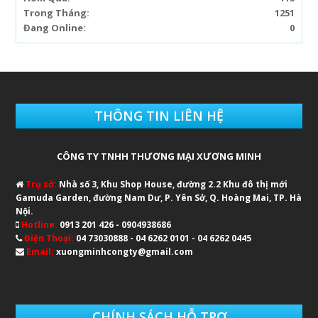
Trong Tháng:
1251
Đang Online:
0
THÔNG TIN LIÊN HỆ
CÔNG TY TNHH THƯƠNG MẠI XƯƠNG MINH
Trụ sở:
Nhà số 3, Khu Shop House, đường 2.2 Khu đô thị mới
Gamuda Garden, đường Nam Dư, P. Yên Sở, Q. Hoàng Mai, TP. Hà
Nội.
Hotline:
0913 201 426 - 0904938686
Điện Thoại:
04 73030888 - 04 6262 0101 - 04 6262 0445
Email:
xuongminhcongty@gmail.com
CHÍNH SÁCH HỖ TRỢ