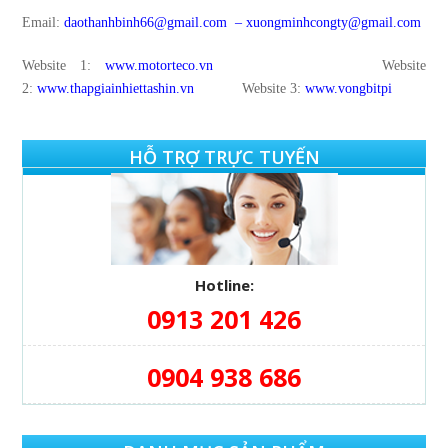
Email:
daothanhbinh66@gmail.com
–
xuongminhcongty@gmail.com
Website 1:
www.motorteco.vn
Website
2:
www.thapgiainhiettashin.vn
Website 3:
www.vongbitpi
HỖ TRỢ TRỰC TUYẾN
Hotline:
0913 201 426
0904 938 686