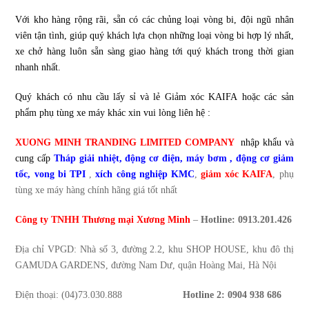
Với kho hàng rộng rãi, sẵn có các chủng loại vòng bi, đội ngũ nhân
viên tận tình, giúp quý khách lựa chọn những loại vòng bi hợp lý nhất,
xe chở hàng luôn sẵn sàng giao hàng tới quý khách trong thời gian
nhanh nhất.
Quý khách có nhu cầu lấy sỉ và lẻ
Giảm xóc KAIFA
hoặc các sản
phẩm phụ tùng xe máy khác xin vui lòng liên hệ :
XUONG MINH TRANDING LIMITED COMPANY
nhập khẩu và
cung cấp
Tháp giải nhiệt
,
động cơ điện
,
máy bơm
,
động cơ giảm
tốc
,
vong bi TPI
,
xích công nghiệp KMC
,
giảm xóc KAIFA
, phụ
tùng xe máy
hàng chính hãng giá tốt nhất
Công ty TNHH Thương mại Xương Minh
–
Hotline: 0913.201.426
Địa chỉ VPGD: Nhà số 3, đường 2.2, khu SHOP HOUSE, khu đô thị
GAMUDA GARDENS, đường Nam Dư, quận Hoàng Mai, Hà Nội
Điện thoại: (04)73.030.888
Hotline 2:
0904 938 686