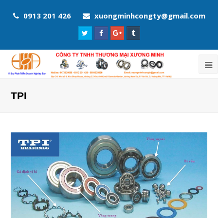
0913 201 426
xuongminhcongty@gmail.com
Twitter
Facebook
Google
Tumblr
Profile
Profile
Plus
Profile
Profile
TPI