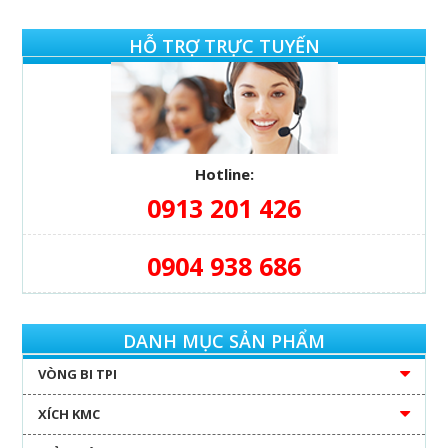
HỖ TRỢ TRỰC TUYẾN
Hotline:
0913 201 426
0904 938 686
DANH MỤC SẢN PHẨM
VÒNG BI TPI
XÍCH KMC