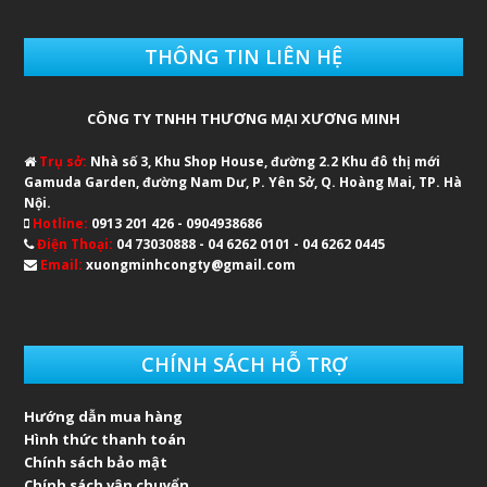
THÔNG TIN LIÊN HỆ
CÔNG TY TNHH THƯƠNG MẠI XƯƠNG MINH
Trụ sở:
Nhà số 3, Khu Shop House, đường 2.2 Khu đô thị mới
Gamuda Garden, đường Nam Dư, P. Yên Sở, Q. Hoàng Mai, TP. Hà
Nội.
Hotline:
0913 201 426 - 0904938686
Điện Thoại:
04 73030888 - 04 6262 0101 - 04 6262 0445
Email:
xuongminhcongty@gmail.com
CHÍNH SÁCH HỖ TRỢ
Hướng dẫn mua hàng
Hình thức thanh toán
Chính sách bảo mật
Chính sách vận chuyển