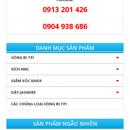
0913 201 426
0904 938 686
DANH MỤC SẢN PHẨM
VÒNG BI TPI
XÍCH KMC
GIẢM XÓC KAIFA
DÂY JAGWIRE
CÁC CHỦNG LOẠI VÒNG BI TPI
SẢN PHẨM NGẪU NHIÊN