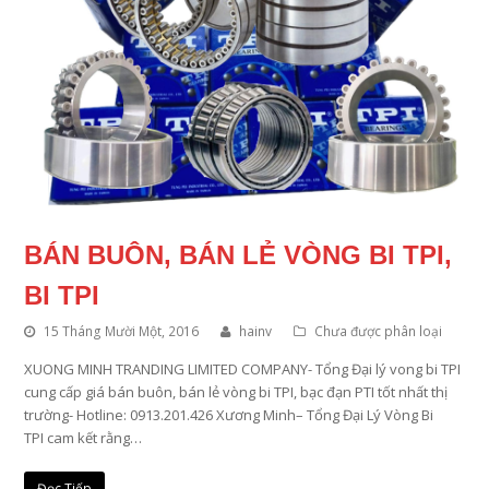
BÁN BUÔN, BÁN LẺ VÒNG BI TPI,
BI TPI
15 Tháng Mười Một, 2016
hainv
Chưa được phân loại
XUONG MINH TRANDING LIMITED COMPANY- Tổng Đại lý vong bi TPI
cung cấp giá bán buôn, bán lẻ vòng bi TPI, bạc đạn PTI tốt nhất thị
trường- Hotline: 0913.201.426 Xương Minh– Tổng Đại Lý Vòng Bi
TPI cam kết rằng…
Đọc Tiếp