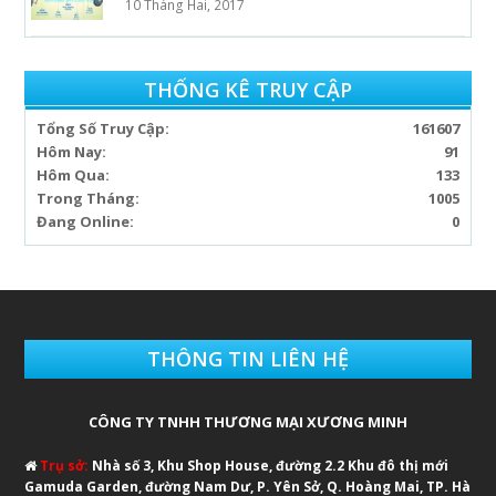
10 Tháng Hai, 2017
THỐNG KÊ TRUY CẬP
Tổng Số Truy Cập:
161607
Hôm Nay:
91
Hôm Qua:
133
Trong Tháng:
1005
Đang Online:
0
THÔNG TIN LIÊN HỆ
CÔNG TY TNHH THƯƠNG MẠI XƯƠNG MINH
Trụ sở:
Nhà số 3, Khu Shop House, đường 2.2 Khu đô thị mới
Gamuda Garden, đường Nam Dư, P. Yên Sở, Q. Hoàng Mai, TP. Hà