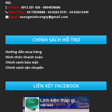
Nội.
Hotline:
0913 201 426 - 0904938686
Điện Thoại:
04 73030888 - 04 6262 0101 - 04 6262 0445
Email:
xuongminhcongty@gmail.com
CHÍNH SÁCH HỖ TRỢ
Hướng dẫn mua hàng
Hình thức thanh toán
Chính sách bảo mật
Chính sách vận chuyển
LIÊN KẾT FACEBOOK