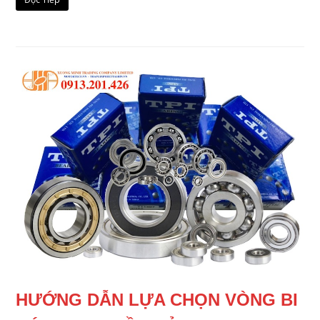
HƯỚNG DẪN LỰA CHỌN VÒNG BI