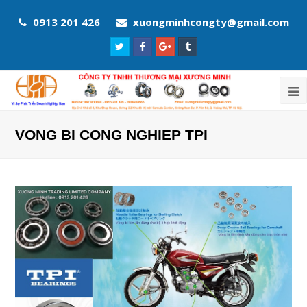
0913 201 426
xuongminhcongty@gmail.com
Twitter
Facebook
Google
Tumblr
Profile
Profile
Plus
Profile
Profile
VONG BI CONG NGHIEP TPI