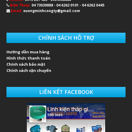
Điện Thoại:
04 73030888 - 04 6262 0101 - 04 6262 0445
Email:
xuongminhcongty@gmail.com
CHÍNH SÁCH HỖ TRỢ
Hướng dẫn mua hàng
Hình thức thanh toán
Chính sách bảo mật
Chính sách vận chuyển
LIÊN KẾT FACEBOOK