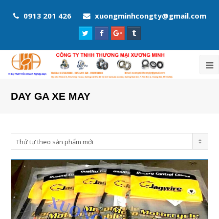
0913 201 426
xuongminhcongty@gmail.com
Twitter
Facebook
Google
Tumblr
Profile
Profile
Plus
Profile
Profile
DAY GA XE MAY
Thứ tự theo sản phẩm mới