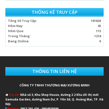
THỐNG KÊ TRUY CẬP
Tổng Số Truy Cập:
161820
Hôm Nay:
45
Hôm Qua:
115
Trong Tháng:
1218
Đang Online:
0
THÔNG TIN LIÊN HỆ
CÔNG TY TNHH THƯƠNG MẠI XƯƠNG MINH
Trụ sở:
Nhà số 3, Khu Shop House, đường 2.2 Khu đô thị mới
Gamuda Garden, đường Nam Dư, P. Yên Sở, Q. Hoàng Mai, TP. Hà
Nội.
Hotline:
0913 201 426 - 0904938686