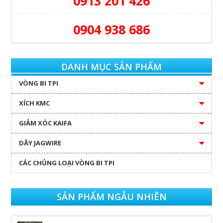
0913 201 426
0904 938 686
DANH MỤC SẢN PHẨM
VÒNG BI TPI
XÍCH KMC
GIẢM XÓC KAIFA
DÂY JAGWIRE
CÁC CHỦNG LOẠI VÒNG BI TPI
SẢN PHẨM NGẪU NHIÊN