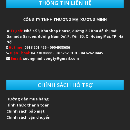
THÔNG TIN LIÊN HỆ
CÔNG TY TNHH THƯƠNG MẠI XƯƠNG MINH
Trụ sở:
Nhà số 3, Khu Shop House, đường 2.2 Khu đô thị mới
Gamuda Garden, đường Nam Dư, P. Yên Sở, Q. Hoàng Mai, TP. Hà
Nội.
Hotline:
0913 201 426 - 0904938686
Điện Thoại:
04 73030888 - 04 6262 0101 - 04 6262 0445
Email:
xuongminhcongty@gmail.com
CHÍNH SÁCH HỖ TRỢ
Hướng dẫn mua hàng
Hình thức thanh toán
Chính sách bảo mật
Chính sách vận chuyển