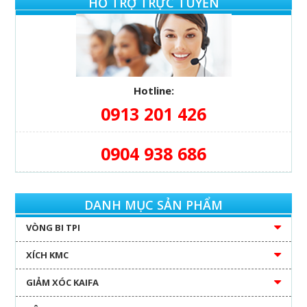
HỖ TRỢ TRỰC TUYẾN
Hotline:
0913 201 426
0904 938 686
DANH MỤC SẢN PHẨM
VÒNG BI TPI
XÍCH KMC
GIẢM XÓC KAIFA