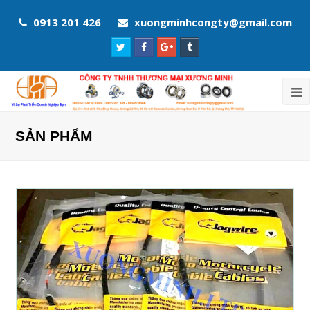
0913 201 426
xuongminhcongty@gmail.com
Twitter
Facebook
Google
Tumblr
Profile
Profile
Plus
Profile
Profile
SẢN PHẨM