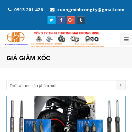
0913 201 426
xuongminhcongty@gmail.com
Twitter
Facebook
Google
Tumblr
Profile
Profile
Plus
Profile
Profile
GIÁ GIẢM XÓC
Thứ tự theo sản phẩm mới