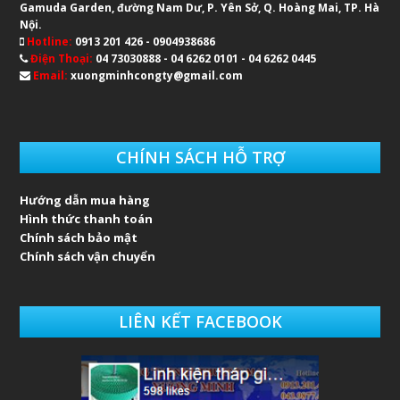
Gamuda Garden, đường Nam Dư, P. Yên Sở, Q. Hoàng Mai, TP. Hà
Nội.
Hotline:
0913 201 426 - 0904938686
Điện Thoại:
04 73030888 - 04 6262 0101 - 04 6262 0445
Email:
xuongminhcongty@gmail.com
CHÍNH SÁCH HỖ TRỢ
Hướng dẫn mua hàng
Hình thức thanh toán
Chính sách bảo mật
Chính sách vận chuyển
LIÊN KẾT FACEBOOK