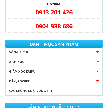
Hotline:
0913 201 426
0904 938 686
DANH MỤC SẢN PHẨM
VÒNG BI TPI
XÍCH KMC
GIẢM XÓC KAIFA
DÂY JAGWIRE
CÁC CHỦNG LOẠI VÒNG BI TPI
SẢN PHẨM NGẪU NHIÊN