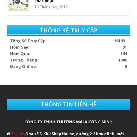
khắc phục
10 Tháng Hai, 2017
THỐNG KÊ TRUY CẬP
Tổng Số Truy Cập:
161691
Hôm Nay:
31
Hôm Qua:
144
Trong Tháng:
1089
Đang Online:
0
THÔNG TIN LIÊN HỆ
CÔNG TY TNHH THƯƠNG MẠI XƯƠNG MINH
Trụ sở:
Nhà số 3, Khu Shop House, đường 2.2 Khu đô thị mới