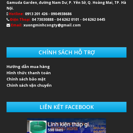
Gamuda Garden, đường Nam Dư, P. Yên Sở, Q. Hoàng Mai, TP. Hà
Nội.
Hotline:
0913 201 426 - 0904938686
Điện Thoại:
04 73030888 - 04 6262 0101 - 04 6262 0445
Email:
xuongminhcongty@gmail.com
CHÍNH SÁCH HỖ TRỢ
Hướng dẫn mua hàng
Hình thức thanh toán
Chính sách bảo mật
Chính sách vận chuyển
LIÊN KẾT FACEBOOK