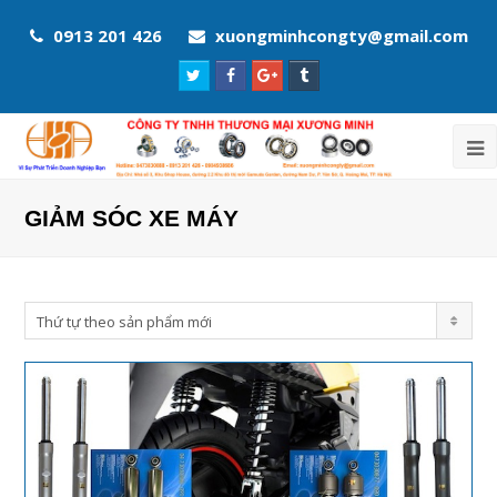
0913 201 426
xuongminhcongty@gmail.com
Twitter
Facebook
Google
Tumblr
Profile
Profile
Plus
Profile
Profile
GIẢM SÓC XE MÁY
Thứ tự theo sản phẩm mới