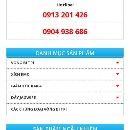
Hotline:
0913 201 426
0904 938 686
DANH MỤC SẢN PHẨM
VÒNG BI TPI
XÍCH KMC
GIẢM XÓC KAIFA
DÂY JAGWIRE
CÁC CHỦNG LOẠI VÒNG BI TPI
SẢN PHẨM NGẪU NHIÊN