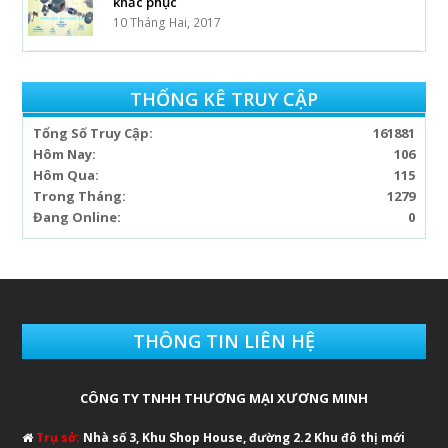
khắc phục
10 Tháng Hai, 2017
THỐNG KÊ TRUY CẬP
Tổng Số Truy Cập:
161881
Hôm Nay:
106
Hôm Qua:
115
Trong Tháng:
1279
Đang Online:
0
THÔNG TIN LIÊN HỆ
CÔNG TY TNHH THƯƠNG MẠI XƯƠNG MINH
Trụ sở:
Nhà số 3, Khu Shop House, đường 2.2 Khu đô thị mới