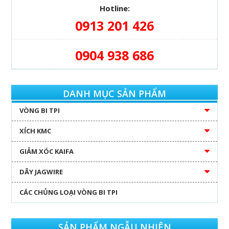
Hotline:
0913 201 426
0904 938 686
DANH MỤC SẢN PHẨM
VÒNG BI TPI
XÍCH KMC
GIẢM XÓC KAIFA
DÂY JAGWIRE
CÁC CHỦNG LOẠI VÒNG BI TPI
SẢN PHẨM NGẪU NHIÊN