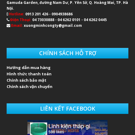
Gamuda Garden, đường Nam Dư, P. Yên Sở, Q. Hoàng Mai, TP. Hà
Nội.
Hotline:
0913 201 426 - 0904938686
Điện Thoại:
04 73030888 - 04 6262 0101 - 04 6262 0445
Email:
xuongminhcongty@gmail.com
CHÍNH SÁCH HỖ TRỢ
Hướng dẫn mua hàng
Hình thức thanh toán
Chính sách bảo mật
Chính sách vận chuyển
LIÊN KẾT FACEBOOK