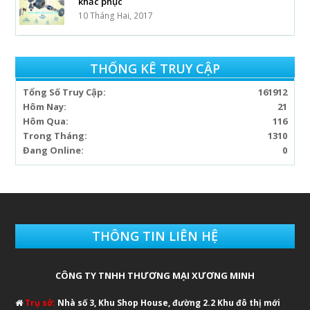
khắc phục
10 Tháng Hai, 2017
THỐNG KÊ TRUY CẬP
Tổng Số Truy Cập:
161912
Hôm Nay:
21
Hôm Qua:
116
Trong Tháng:
1310
Đang Online:
0
THÔNG TIN LIÊN HỆ
CÔNG TY TNHH THƯƠNG MẠI XƯƠNG MINH
Trụ sở:
Nhà số 3, Khu Shop House, đường 2.2 Khu đô thị mới