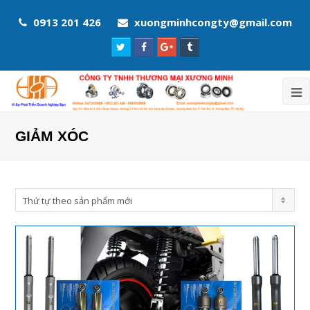
0913 201 426
xuongminhcongty@gmail.com
Twitter
Facebook
Google
Tumblr
Profile
Profile
Plus
Profile
Profile
GIẢM XÓC
Thứ tự theo sản phẩm mới