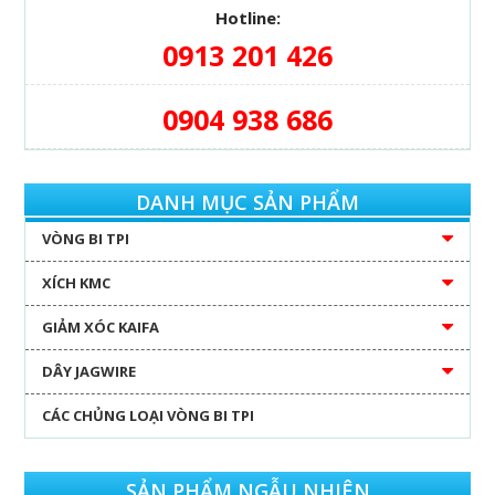
Hotline:
0913 201 426
0904 938 686
DANH MỤC SẢN PHẨM
VÒNG BI TPI
XÍCH KMC
GIẢM XÓC KAIFA
DÂY JAGWIRE
CÁC CHỦNG LOẠI VÒNG BI TPI
SẢN PHẨM NGẪU NHIÊN