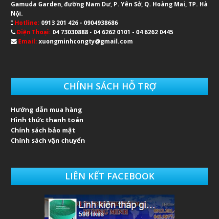
Gamuda Garden, đường Nam Dư, P. Yên Sở, Q. Hoàng Mai, TP. Hà
Nội.
Hotline:
0913 201 426 - 0904938686
Điện Thoại:
04 73030888 - 04 6262 0101 - 04 6262 0445
Email:
xuongminhcongty@gmail.com
CHÍNH SÁCH HỖ TRỢ
Hướng dẫn mua hàng
Hình thức thanh toán
Chính sách bảo mật
Chính sách vận chuyển
LIÊN KẾT FACEBOOK