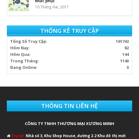
khắc phục
10 Tháng Hai, 2017
THỐNG KÊ TRUY CẬP
Tổng Số Truy Cập:
161742
Hôm Nay:
82
Hôm Qua:
144
Trong Tháng:
1140
Đang Online:
0
THÔNG TIN LIÊN HỆ
CÔNG TY TNHH THƯƠNG MẠI XƯƠNG MINH
Trụ sở:
Nhà số 3, Khu Shop House, đường 2.2 Khu đô thị mới