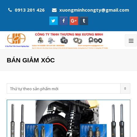
0913 201 426
xuongminhcongty@gmail.com
Twitter
Facebook
Google
Tumblr
Profile
Profile
Plus
Profile
Profile
BÁN GIẢM XÓC
Thứ tự theo sản phẩm mới